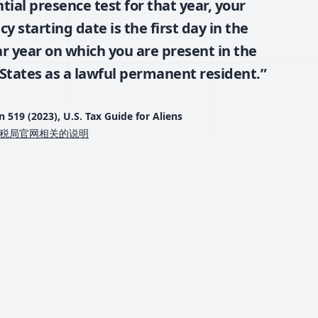
tial presence test for that year, your
cy starting date is the first day in the
r year on which you are present in the
States as a lawful permanent resident.”
n 519 (2023), U.S. Tax Guide for Aliens
税局官网相关的说明