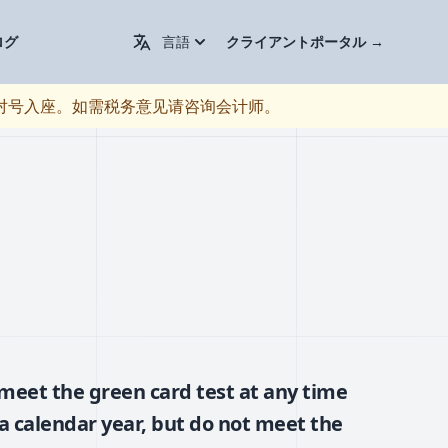
Change Language / 更换语言
ログ
言語
クライアントポータル
→
对号入座。如需税务意见请咨询会计师。
 meet the green card test at any time
a calendar year, but do not meet the