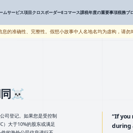
ーム
サービス項目
クロスボーダーEコマース
課税年度の重要事項
税務ブ
信息的准确性、完整性。假想小故事中人名地名均为虚构，请勿
同☠️
“If you
公司登记。如果您是受控制
，简称CFC）大于10%的股东或满足
during 
条件的海外公司信息进行不