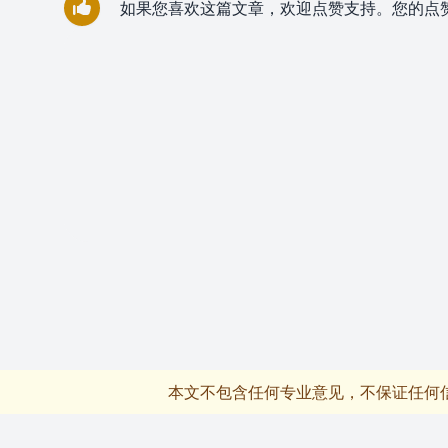
如果您喜欢这篇文章，欢迎点赞支持。您的点
本文不包含任何专业意见，不保证任何
フッター