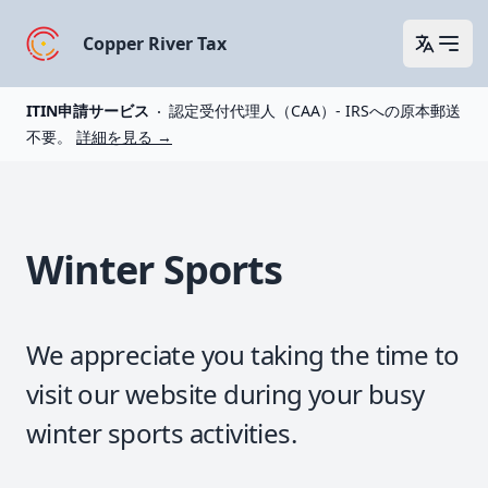
Copper River Tax
Open 
ITIN申請サービス
認定受付代理人（CAA）- IRSへの原本郵送
不要。
詳細を見る
→
Winter Sports
We appreciate you taking the time to
visit our website during your busy
winter sports activities.