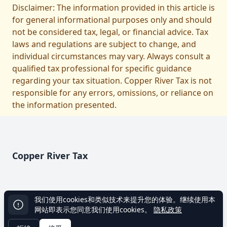
Disclaimer: The information provided in this article is
for general informational purposes only and should
not be considered tax, legal, or financial advice. Tax
laws and regulations are subject to change, and
individual circumstances may vary. Always consult a
qualified tax professional for specific guidance
regarding your tax situation. Copper River Tax is not
responsible for any errors, omissions, or reliance on
the information presented.
页脚
Copper River Tax
我们使用cookies和类似技术来提升您的体验。继续使用本
使用条款
关于我们
隐私政策
网站地图
网站即表示您同意我们使用cookies。
隐私政策
© 2023-2026 Copper River Tax LLC, 铜河税务，保留所有权力。