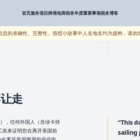
首页
服务项目
跨境电商
税务年度重要事项
税务博客
信息的准确性、完整性。假想小故事中人名地名均为虚构，请勿
不让走
“This d
），任何外国人（含绿卡持
0-C表来证明您在离开美国前
sailing
少在离开美国两周前提交申