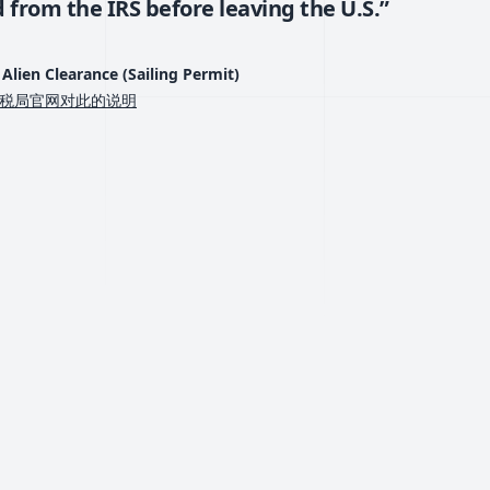
 from the IRS before leaving the U.S.”
Alien Clearance (Sailing Permit)
税局官网对此的说明