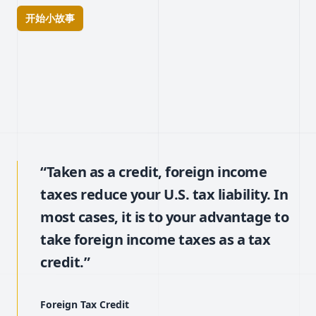
开始小故事
“Taken as a credit, foreign income
taxes reduce your U.S. tax liability. In
most cases, it is to your advantage to
take foreign income taxes as a tax
credit.”
Foreign Tax Credit