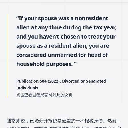
“If your spouse was a nonresident
alien at any time during the tax year,
and you haven’t chosen to treat your
spouse as a resident alien, you are
considered unmarried for head of
household purposes. ”
Publication 504 (2022), Divorced or Separated
Individuals
点击查看国税局官网对此的说明
通常来说，已婚分开报税是最差的一种报税身份。然而，